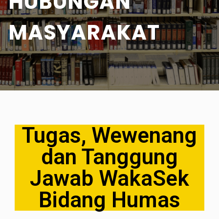
HUBUNGAN
MASYARAKAT
Tugas, Wewenang
dan Tanggung
Jawab WakaSek
Bidang Humas