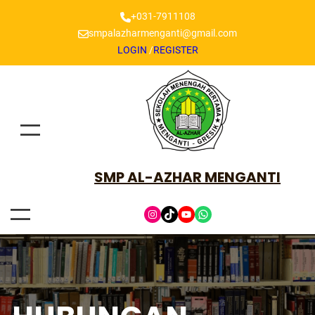
+031-7911108
smpalazharmenganti@gmail.com
LOGIN
/
REGISTER
SMP AL-AZHAR MENGANTI