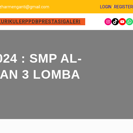
zharmenganti@gmail.com
LOGIN
/
REGISTER
KURIKULER
PPDB
PRESTASI
GALERI
24 : SMP AL-
AN 3 LOMBA