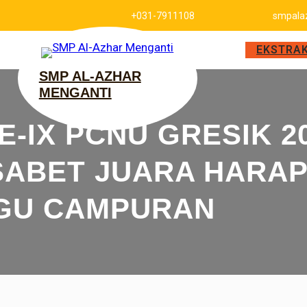
+031-7911108
smpala
EKSTRA
SMP AL-AZHAR
MENGANTI
E-IX PCNU GRESIK 20
SABET JUARA HARAP
GU CAMPURAN