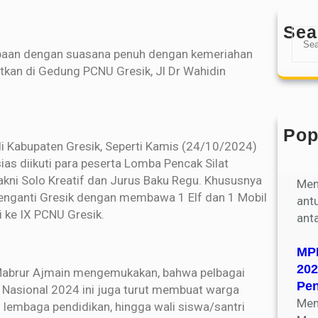
Sea
mbaan dengan suasana penuh dengan kemeriahan
atkan di Gedung PCNU Gresik, Jl Dr Wahidin
Pop
di Kabupaten Gresik, Seperti Kamis (24/10/2024)
Par
ias diikuti para peserta Lomba Pencak Silat
Kel
kni Solo Kreatif dan Jurus Baku Regu. Khususnya
Mem
Menganti Gresik dengan membawa 1 Elf dan 1 Mobil
ant
i ke IX PCNU Gresik.
ant
MPL
202
. Mabrur Ajmain mengemukakan, bahwa pelbagai
Pe
 Nasional 2024 ini juga turut membuat warga
Men
 lembaga pendidikan, hingga wali siswa/santri