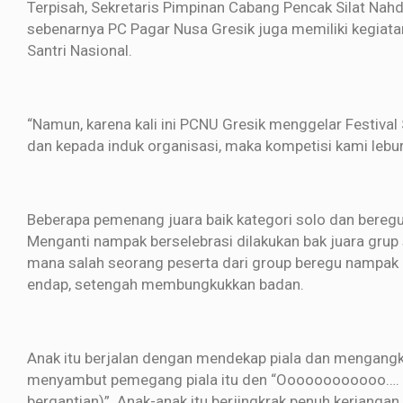
Terpisah, Sekretaris Pimpinan Cabang Pencak Silat Nah
sebenarnya PC Pagar Nusa Gresik juga memiliki kegiata
Santri Nasional.
“Namun, karena kali ini PCNU Gresik menggelar Festiva
dan kepada induk organisasi, maka kompetisi kami lebur d
Beberapa pemenang juara baik kategori solo dan beregu
Menganti nampak berselebrasi dilakukan bak juara gru
mana salah seorang peserta dari group beregu nampak
endap, setengah membungkukkan badan.
Anak itu berjalan dengan mendekap piala dan mengangkat 
menyambut pemegang piala itu den “Oooooooooooo…. Eee
bergantian)”. Anak-anak itu berjingkrak penuh keriangan.