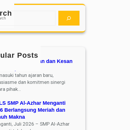
rch
ular Posts
ent Talk : Harapan dan Kesan
as 7 Spezhar
asuki tahun ajaran baru,
usiasme dan komitmen sinergi
ara pihak…
S SMP Al-Azhar Menganti
6 Berlangsung Meriah dan
nuh Makna
ganti, Juli 2026 – SMP Al-Azhar