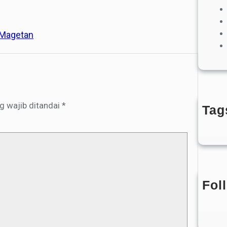
i Magetan
g wajib ditandai
*
Tag
Belu
Fol