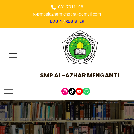
+031-7911108
smpalazharmenganti@gmail.com
LOGIN
/
REGISTER
SMP AL-AZHAR MENGANTI