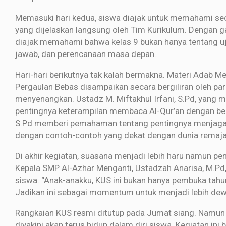
Memasuki hari kedua, siswa diajak untuk memahami seca
yang dijelaskan langsung oleh Tim Kurikulum. Dengan 
diajak memahami bahwa kelas 9 bukan hanya tentang uji
jawab, dan perencanaan masa depan.
Hari-hari berikutnya tak kalah bermakna. Materi Adab M
Pergaulan Bebas disampaikan secara bergiliran oleh pa
menyenangkan. Ustadz M. Miftakhul Irfani, S.Pd, yan
pentingnya keterampilan membaca Al-Qur’an dengan benar
S.Pd memberi pemahaman tentang pentingnya menjaga dir
dengan contoh-contoh yang dekat dengan dunia remaja
Di akhir kegiatan, suasana menjadi lebih haru namun 
Kepala SMP Al-Azhar Menganti, Ustadzah Anarisa, M.P
siswa. “Anak-anakku, KUS ini bukan hanya pembuka tahun 
Jadikan ini sebagai momentum untuk menjadi lebih dewas
Rangkaian KUS resmi ditutup pada Jumat siang. Namun 
diyakini akan terus hidup dalam diri siswa. Kegiatan ini 