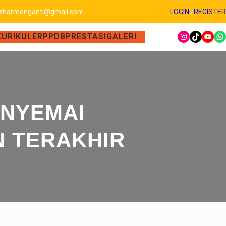
zharmenganti@gmail.com
LOGIN
/
REGISTER
KURIKULER
PPDB
PRESTASI
GALERI
ENYEMAI
N TERAKHIR