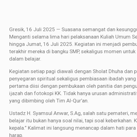
Gresik, 16 Juli 2025 — Suasana semangat dan kesunggu
Menganti selama lima hari pelaksanaan Kuliah Umum Seko
hingga Jumat, 16 Juli 2025. Kegiatan ini menjadi pemb
terakhir mereka di bangku SMP, sekaligus momen untuk
dalam belajar.
Kegiatan setiap pagi diawali dengan Sholat Dhuha dan p
penyegaran spiritual sekaligus pembiasaan ibadah yang 
pertama diisi dengan pembukaan oleh panitia dan pengum
ijazah dan fotokopi KK. Tidak hanya urusan administra
yang dibimbing oleh Tim Al-Qur’an.
Ustadz H. Syamsul Anwar, S.Ag, salah satu pemateri, 
belajar itu bukan hanya soal nilai, tapi soal keberkahan.
kepala.” Kalimat ini langsung menancap dalam hati par
harap.