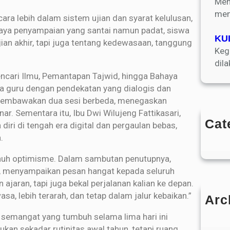
Men
men
ra lebih dalam sistem ujian dan syarat kelulusan,
gaya penyampaian yang santai namun padat, siswa
KU
an akhir, tapi juga tentang kedewasaan, tanggung
Keg
dil
encari Ilmu, Pemantapan Tajwid, hingga Bahaya
ra guru dengan pendekatan yang dialogis dan
g membawakan dua sesi berbeda, menegaskan
. Sementara itu, Ibu Dwi Wilujeng Fattikasari,
Cat
i di tengah era digital dan pergaulan bebas,
.
penuh optimisme. Dalam sambutan penutupnya,
d, menyampaikan pesan hangat kepada seluruh
ajaran, tapi juga bekal perjalanan kalian ke depan.
a, lebih terarah, dan tetap dalam jalur kebaikan.”
Arc
semangat yang tumbuh selama lima hari ini
bukan sekadar rutinitas awal tahun, tetapi ruang