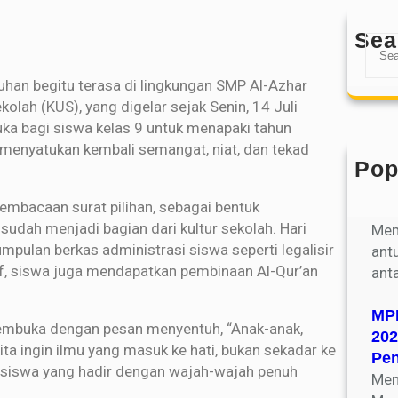
Sea
han begitu terasa di lingkungan SMP Al-Azhar
lah (KUS), yang digelar sejak Senin, 14 Juli
uka bagi siswa kelas 9 untuk menapaki tahun
 menyatukan kembali semangat, niat, dan tekad
Pop
Par
embacaan surat pilihan, sebagai bentuk
Kel
sudah menjadi bagian dari kultur sekolah. Hari
Mem
pulan berkas administrasi siswa seperti legalisir
ant
tif, siswa juga mendapatkan pembinaan Al-Qur’an
ant
MPL
membuka dengan pesan menyentuh, “Anak-anak,
202
 Kita ingin ilmu yang masuk ke hati, bukan sekadar ke
Pe
a siswa yang hadir dengan wajah-wajah penuh
Men