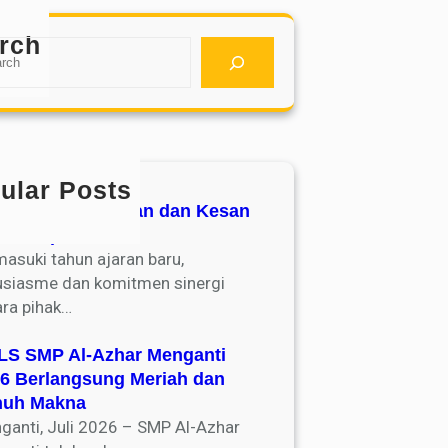
rch
ular Posts
ent Talk : Harapan dan Kesan
as 7 Spezhar
asuki tahun ajaran baru,
usiasme dan komitmen sinergi
ara pihak…
S SMP Al-Azhar Menganti
6 Berlangsung Meriah dan
nuh Makna
ganti, Juli 2026 – SMP Al-Azhar