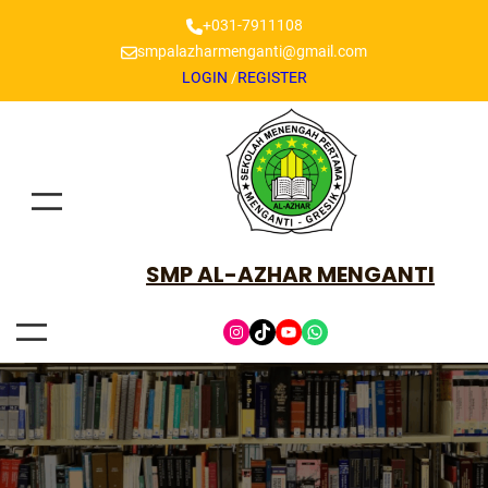
+031-7911108
smpalazharmenganti@gmail.com
LOGIN
/
REGISTER
SMP AL-AZHAR MENGANTI