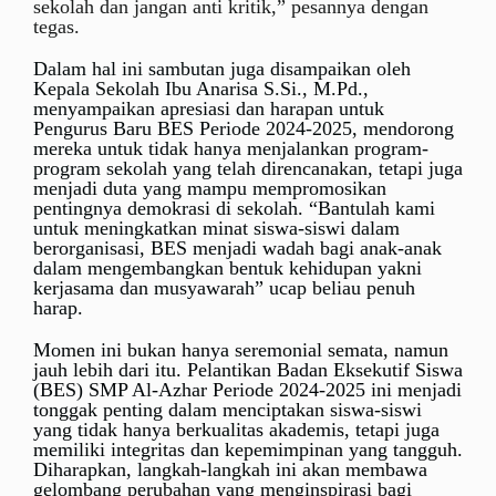
sekolah dan jangan anti kritik,” pesannya dengan
tegas.
Dalam hal ini sambutan juga disampaikan oleh
Kepala Sekolah Ibu Anarisa S.Si., M.Pd.,
menyampaikan apresiasi dan harapan untuk
Pengurus Baru BES Periode 2024-2025, mendorong
mereka untuk tidak hanya menjalankan program-
program sekolah yang telah direncanakan, tetapi juga
menjadi duta yang mampu mempromosikan
pentingnya demokrasi di sekolah. “Bantulah kami
untuk meningkatkan minat siswa-siswi dalam
berorganisasi, BES menjadi wadah bagi anak-anak
dalam mengembangkan bentuk kehidupan yakni
kerjasama dan musyawarah” ucap beliau penuh
harap.
Momen ini bukan hanya seremonial semata, namun
jauh lebih dari itu. Pelantikan Badan Eksekutif Siswa
(BES) SMP Al-Azhar Periode 2024-2025 ini menjadi
tonggak penting dalam menciptakan siswa-siswi
yang tidak hanya berkualitas akademis, tetapi juga
memiliki integritas dan kepemimpinan yang tangguh.
Diharapkan, langkah-langkah ini akan membawa
gelombang perubahan yang menginspirasi bagi