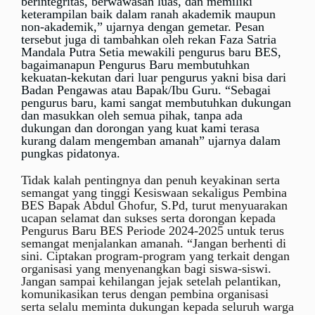
berintegritas, berwawasan luas, dan memiliki
keterampilan baik dalam ranah akademik maupun
non-akademik,” ujarnya dengan gemetar. Pesan
tersebut juga di tambahkan oleh rekan Faza Satria
Mandala Putra Setia mewakili pengurus baru BES,
bagaimanapun Pengurus Baru membutuhkan
kekuatan-kekutan dari luar pengurus yakni bisa dari
Badan Pengawas atau Bapak/Ibu Guru. “Sebagai
pengurus baru, kami sangat membutuhkan dukungan
dan masukkan oleh semua pihak, tanpa ada
dukungan dan dorongan yang kuat kami terasa
kurang dalam mengemban amanah” ujarnya dalam
pungkas pidatonya.
Tidak kalah pentingnya dan penuh keyakinan serta
semangat yang tinggi Kesiswaan sekaligus Pembina
BES Bapak Abdul Ghofur, S.Pd, turut menyuarakan
ucapan selamat dan sukses serta dorongan kepada
Pengurus Baru BES Periode 2024-2025 untuk terus
semangat menjalankan amanah. “Jangan berhenti di
sini. Ciptakan program-program yang terkait dengan
organisasi yang menyenangkan bagi siswa-siswi.
Jangan sampai kehilangan jejak setelah pelantikan,
komunikasikan terus dengan pembina organisasi
serta selalu meminta dukungan kepada seluruh warga