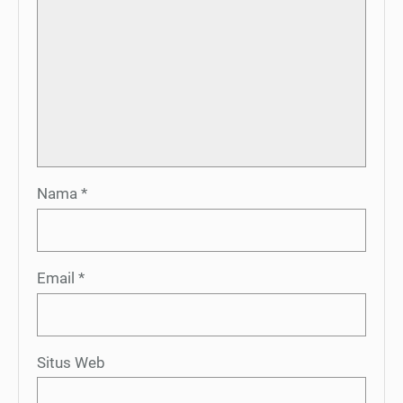
Nama
*
Email
*
Situs Web