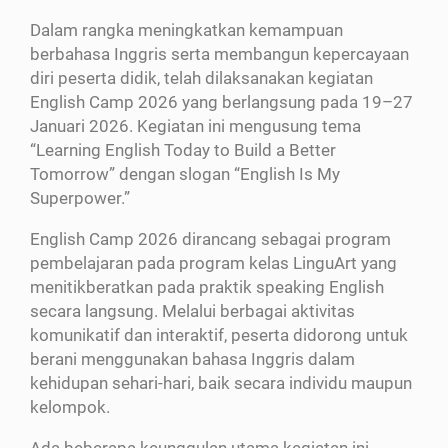
Dalam rangka meningkatkan kemampuan
berbahasa Inggris serta membangun kepercayaan
diri peserta didik, telah dilaksanakan kegiatan
English Camp 2026 yang berlangsung pada 19–27
Januari 2026. Kegiatan ini mengusung tema
“Learning English Today to Build a Better
Tomorrow” dengan slogan “English Is My
Superpower.”
English Camp 2026 dirancang sebagai program
pembelajaran pada program kelas LinguArt yang
menitikberatkan pada praktik speaking English
secara langsung. Melalui berbagai aktivitas
komunikatif dan interaktif, peserta didorong untuk
berani menggunakan bahasa Inggris dalam
kehidupan sehari-hari, baik secara individu maupun
kelompok.
Ada beberapa keunggulan utama kegiatan ini