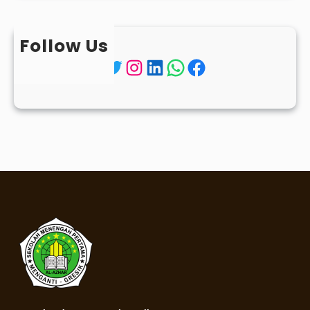
Follow Us