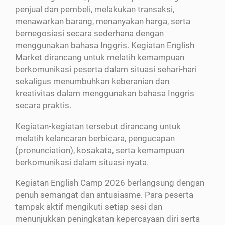
penjual dan pembeli, melakukan transaksi,
menawarkan barang, menanyakan harga, serta
bernegosiasi secara sederhana dengan
menggunakan bahasa Inggris. Kegiatan English
Market dirancang untuk melatih kemampuan
berkomunikasi peserta dalam situasi sehari-hari
sekaligus menumbuhkan keberanian dan
kreativitas dalam menggunakan bahasa Inggris
secara praktis.
Kegiatan-kegiatan tersebut dirancang untuk
melatih kelancaran berbicara, pengucapan
(pronunciation), kosakata, serta kemampuan
berkomunikasi dalam situasi nyata.
Kegiatan English Camp 2026 berlangsung dengan
penuh semangat dan antusiasme. Para peserta
tampak aktif mengikuti setiap sesi dan
menunjukkan peningkatan kepercayaan diri serta