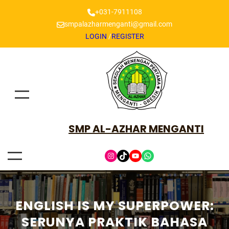
+031-7911108
smpalazharmenganti@gmail.com
LOGIN
/
REGISTER
SMP AL-AZHAR MENGANTI
ENGLISH IS MY SUPERPOWER:
SERUNYA PRAKTIK BAHASA